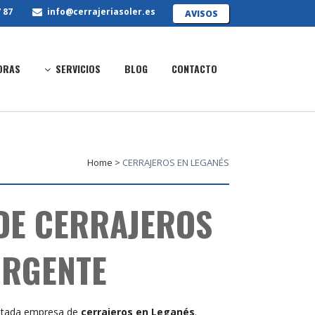
 87
info@cerrajeriasoler.es
AVISOS
ORAS
SERVICIOS
BLOG
CONTACTO
Home
>
CERRAJEROS EN LEGANÉS
 DE CERRAJEROS
URGENTE
tada empresa de
cerrajeros en Leganés
.