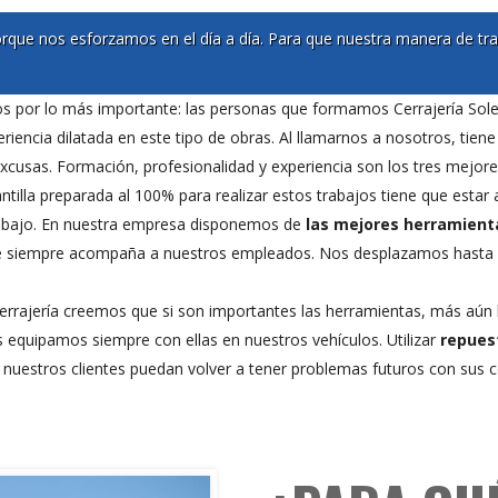
rque nos esforzamos en el día a día. Para que nuestra manera de trab
 por lo más importante: las personas que formamos Cerrajería Sol
iencia dilatada en este tipo de obras. Al llamarnos a nosotros, tien
excusas. Formación, profesionalidad y experiencia son los tres mejor
antilla preparada al 100% para realizar estos trabajos tiene que esta
trabajo. En nuestra empresa disponemos de
las mejores herramient
que siempre acompaña a nuestros empleados. Nos desplazamos hasta 
cerrajería creemos que si son importantes las herramientas, más aún 
equipamos siempre con ellas en nuestros vehículos. Utilizar
repues
e nuestros clientes puedan volver a tener problemas futuros con sus c