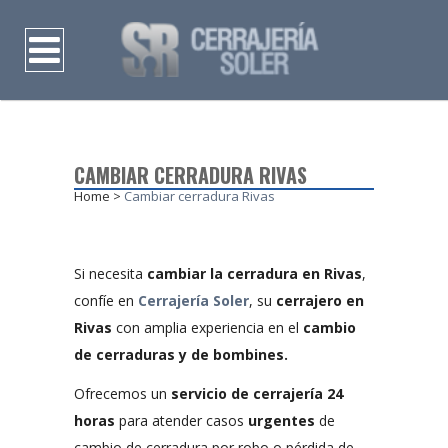
CAMBIAR CERRADURA RIVAS
Home
>
Cambiar cerradura Rivas
Si necesita
cambiar la cerradura en Rivas
,
confíe en
Cerrajería Soler
, su
cerrajero en
Rivas
con amplia experiencia en el
cambio
de cerraduras y de bombines.
Ofrecemos un
servicio de cerrajería 24
horas
para atender casos
urgentes
de
cambio de cerradura por robo o pérdida de