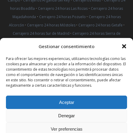
Campo
Cerrajeros Arganda del Rey
Cerrajeros Rivas
Cerrajero 24
·
·
horas Boadilla
Cerrajero 24 horas Las Rozas
Cerrajero 24 horas
·
·
Majadahonda
Cerrajero 24 horas Pozuelo
Cerrajero 24 horas
·
·
·
Alcorcón
Cerrajero 24 horas Móstoles
Cerrajero 24 horas Getafe
·
Cerrajero 24 horas Sur de Madrid
Cerrajero 24 horas Sierra de
·
·
·
Madrid
Cerrajeros Alcorcón
Cerrajeros Sierra de Madrid
Gestionar consentimiento
·
·
·
Cerrajeros Móstoles
Cerrajeros Getafe
Cerrajeros Sur de Madrid
·
·
Cerrajeros Leganés
Cerrajero 24 horas Leganés
Cerrajero 24 horas
Para ofrecer las mejores experiencias, utilizamos tecnologías como las
cookies para almacenar y/o acceder a la información del dispositivo. El
·
·
Vicálvaro
Cerrajero 24 horas Rivas
Cerrajero 24 horas Arganda del
consentimiento de estas tecnologías nos permitirá procesar datos
·
como el comportamiento de navegación o las identificaciones únicas
Rey
Cerrajero 24 horas Mejorada del Campo
Cerradura
en este sitio. No consentir o retirar el consentimiento, puede afectar
·
·
Antibumping Vicálvaro
Cerradura Antibumping Arganda del Rey
negativamente a ciertas características y funciones.
·
Cerradura Antibumping Rivas
Cerradura Antibumping Mejorada del
·
·
Campo
Cambiar Cerradura Vicálvaro
Cambiar Cerradura Arganda
Aceptar
·
·
del Rey
Cambiar Cerradura Rivas
Cambiar Cerradura Mejorada
Denegar
del Campo
PROTECCIÓN DE DATOS REDES SOCIALES
|
AVISO LEGAL
|
POLÍTICA DE
Ver preferencias