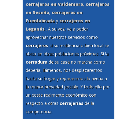
cerrajeros en Valdemoro
,
cerrajeros
en Seseña
,
cerrajeros en
Fuenlabrada
y
cerrajeros en
Leganés
. A su vez, va a poder
aprovechar nuestros servicios como
cerrajeros
si su residencia o bien local se
ubica en otras poblaciones próximas. Si la
cerradura
de su casa no marcha como
debería, llámenos, nos desplazaremos
hasta su hogar y repararemos la avería a
la menor brevedad posible. Y todo ello por
un coste realmente económico con
respecto a otras
cerrajerías
de la
competencia.