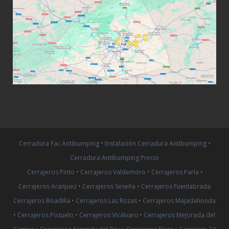
·
·
Cerradura Fac Antibumping
Instalación Cerradura Antibumping
Cerradura Antibumping Precio
·
·
·
Cerrajeros Pinto
Cerrajeros Valdemoro
Cerrajeros Parla
·
·
Cerrajeros Aranjuez
Cerrajeros Seseña
Cerrajeros Fuenlabrada
·
·
Cerrajeros Boadilla
Cerrajeros Las Rozas
Cerrajeros Majadahonda
·
·
·
Cerrajeros Pozuelo
Cerrajeros Vicálvaro
Cerrajeros Mejorada del
·
·
·