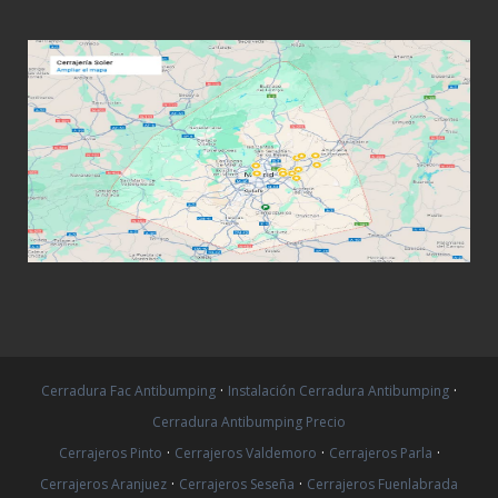
·
·
Cerradura Fac Antibumping
Instalación Cerradura Antibumping
Cerradura Antibumping Precio
·
·
·
Cerrajeros Pinto
Cerrajeros Valdemoro
Cerrajeros Parla
·
·
Cerrajeros Aranjuez
Cerrajeros Seseña
Cerrajeros Fuenlabrada