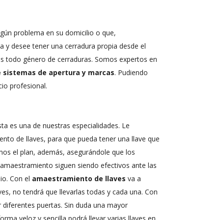
lgún problema en su domicilio o que,
a y desee tener una cerradura propia desde el
s todo género de cerraduras. Somos expertos en
de sistemas de apertura y marcas
. Pudiendo
cio profesional.
ta es una de nuestras especialidades. Le
to de llaves, para que pueda tener una llave que
mos el plan, además, asegurándole que los
 amaestramiento siguen siendo efectivos ante las
pio. Con el
amaestramiento de llaves
va a
aves, no tendrá que llevarlas todas y cada una. Con
r diferentes puertas. Sin duda una mayor
ma veloz y sencilla podrá llevar varias llaves en