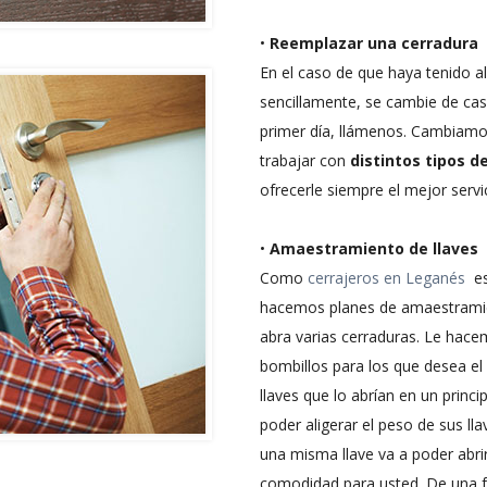
•
Reemplazar una cerradura
En el caso de que haya tenido a
sencillamente, se cambie de cas
primer día, llámenos. Cambiamo
trabajar con
distintos tipos 
ofrecerle siempre el mejor servi
•
Amaestramiento de llaves
Como
cerrajeros en Leganés
es
hacemos planes de amaestramien
abra varias cerraduras. Le hace
bombillos para los que desea el
llaves que lo abrían en un princi
poder aligerar el peso de sus ll
una misma llave va a poder abri
comodidad para usted. De una for