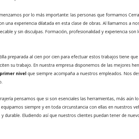
menzamos por lo más importante: las personas que formamos Cerraj
on una experiencia dilatada en esta clase de obras. Al llamarnos a no
cable y sin disculpas. Formación, profesionalidad y experiencia son 
tilla preparada al cien por cien para efectuar estos trabajos tiene q
erciten su trabajo. En nuestra empresa disponemos de las mejores he
primer nivel
que siempre acompaña a nuestros empleados. Nos des
o.
rrajería pensamos que si son esenciales las herramientas, más aún lo
quipamos siempre y en toda circunstancia con ellas en nuestros vehí
d y durable. Eludiendo así que nuestros clientes puedan tener de nuev