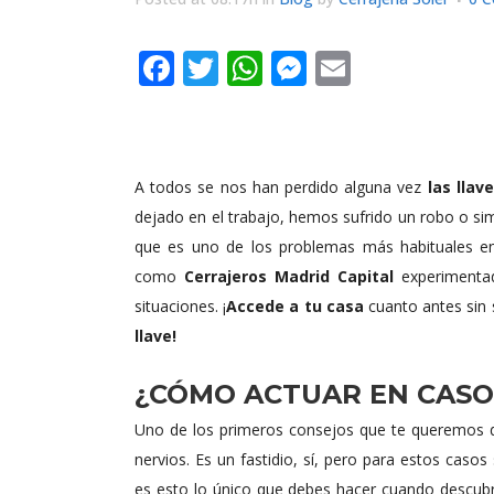
Facebook
Twitter
WhatsApp
Messenger
Email
A todos se nos han perdido alguna vez
las llave
dejado en el trabajo, hemos sufrido un robo o s
que es uno de los problemas más habituales en
como
Cerrajeros Madrid Capital
experimentad
situaciones. ¡
Accede a tu casa
cuanto antes sin 
llave!
¿CÓMO ACTUAR EN CASO
Uno de los primeros consejos que te queremos da
nervios. Es un fastidio, sí, pero para estos caso
es esto lo único que debes hacer cuando descubr