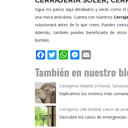
CERRAJERÍA SOLER, CER
Sigue los pasos aquí detallados y verás cómo
una mera anécdota. Cuenta con nuestros
Cerraj
solucionará antes de lo que crees. Puedes
cont
Además, también puedes beneficiarte de otros 
bombín.
Facebook
Twitter
WhatsApp
Messenger
Email
También en nuestro blo
Cerrajeros Madrid 24 horas: Servicio
Explicamos los motivos más comunes 
Cerrajeros 24h Madrid: casos de em
Descubre los casos de emergencias q