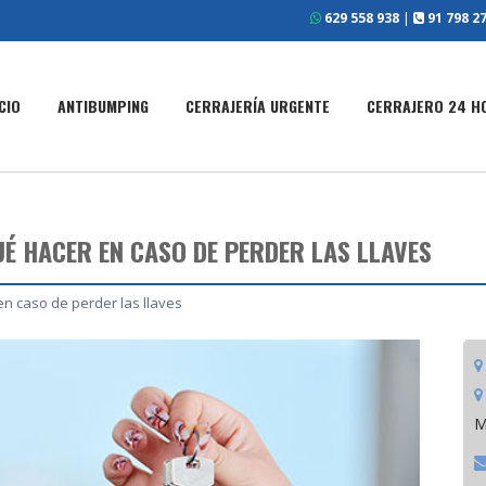
629 558 938
|
91 798 27
ICIO
ANTIBUMPING
CERRAJERÍA URGENTE
CERRAJERO 24 H
É HACER EN CASO DE PERDER LAS LLAVES
en caso de perder las llaves
M