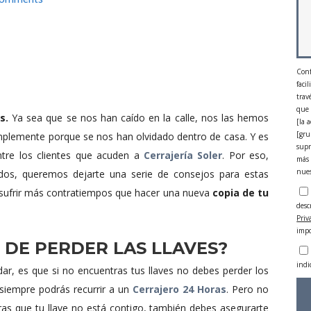
Conf
faci
trav
que 
s.
Ya sea que se nos han caído en la calle, nos las hemos
[la 
[gru
implemente porque se nos han olvidado dentro de casa. Y es
supr
tre los clientes que acuden a
Cerrajería Soler
. Por eso,
más 
nue
os, queremos dejarte una serie de consejos para estas
sufrir más contratiempos que hacer una nueva
copia de tu
desc
Priv
impo
 DE PERDER LAS LLAVES?
indi
r, es que si no encuentras tus llaves no debes perder los
s siempre podrás recurrir a un
Cerrajero 24 Horas
. Pero no
as que tu llave no está contigo, también debes asegurarte