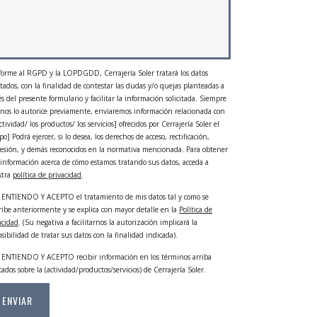
orme al RGPD y la LOPDGDD, Cerrajería Soler tratará los datos
litados, con la finalidad de contestar las dudas y/o quejas planteadas a
és del presente formulario y facilitar la información solicitada. Siempre
nos lo autorice previamente, enviaremos información relacionada con
actividad/ los productos/ los servicios] ofrecidos por Cerrajería Soler el
po] Podrá ejercer, si lo desea, los derechos de acceso, rectificación,
esión, y demás reconocidos en la normativa mencionada. Para obtener
información acerca de cómo estamos tratando sus datos, acceda a
stra
política de privacidad
.
ENTIENDO Y ACEPTO el tratamiento de mis datos tal y como se
ribe anteriormente y se explica con mayor detalle en la
Política de
acidad
. (Su negativa a facilitarnos la autorización implicará la
sibilidad de tratar sus datos con la finalidad indicada).
ENTIENDO Y ACEPTO recibir información en los términos arriba
cados sobre la (actividad/productos/servicios) de Cerrajería Soler.