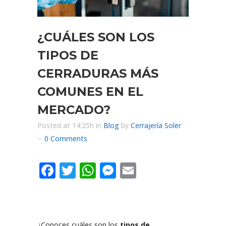
¿CUÁLES SON LOS
TIPOS DE
CERRADURAS MÁS
COMUNES EN EL
MERCADO?
Posted at 14:25h
in
Blog
by
Cerrajería Soler
0 Comments
Facebook
Twitter
WhatsApp
Messenger
Email
¿Conoces cuáles son los
tipos de