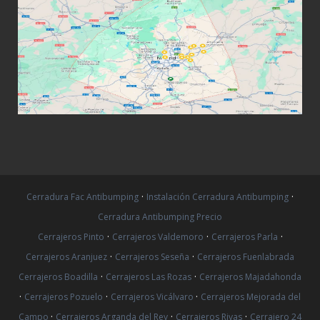
·
·
Cerradura Fac Antibumping
Instalación Cerradura Antibumping
Cerradura Antibumping Precio
·
·
·
Cerrajeros Pinto
Cerrajeros Valdemoro
Cerrajeros Parla
·
·
Cerrajeros Aranjuez
Cerrajeros Seseña
Cerrajeros Fuenlabrada
·
·
Cerrajeros Boadilla
Cerrajeros Las Rozas
Cerrajeros Majadahonda
·
·
·
Cerrajeros Pozuelo
Cerrajeros Vicálvaro
Cerrajeros Mejorada del
·
·
·
Campo
Cerrajeros Arganda del Rey
Cerrajeros Rivas
Cerrajero 24