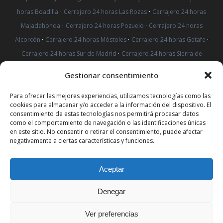
·
·
horas Boadilla
Cerrajero 24 horas Las Rozas
Cerrajero 24 horas
·
·
Majadahonda
Cerrajero 24 horas Pozuelo
Cerrajero 24 horas
·
·
·
Alcorcón
Cerrajero 24 horas Móstoles
Cerrajero 24 horas Getafe
·
Cerrajero 24 horas Sur de Madrid
Cerrajero 24 horas Sierra de
·
·
·
Madrid
Cerrajeros Alcorcón
Cerrajeros Sierra de Madrid
Gestionar consentimiento
·
·
·
Cerrajeros Móstoles
Cerrajeros Getafe
Cerrajeros Sur de Madrid
·
·
Cerrajeros Leganés
Cerrajero 24 horas Leganés
Cerrajero 24 horas
Para ofrecer las mejores experiencias, utilizamos tecnologías como las
cookies para almacenar y/o acceder a la información del dispositivo. El
·
·
Vicálvaro
Cerrajero 24 horas Rivas
Cerrajero 24 horas Arganda del
consentimiento de estas tecnologías nos permitirá procesar datos
·
como el comportamiento de navegación o las identificaciones únicas
Rey
Cerrajero 24 horas Mejorada del Campo
Cerradura
en este sitio. No consentir o retirar el consentimiento, puede afectar
·
·
Antibumping Vicálvaro
Cerradura Antibumping Arganda del Rey
negativamente a ciertas características y funciones.
·
Cerradura Antibumping Rivas
Cerradura Antibumping Mejorada del
·
·
Campo
Cambiar Cerradura Vicálvaro
Cambiar Cerradura Arganda
Aceptar
·
·
del Rey
Cambiar Cerradura Rivas
Cambiar Cerradura Mejorada
Denegar
del Campo
PROTECCIÓN DE DATOS REDES SOCIALES
|
AVISO LEGAL
|
POLÍTICA DE
Ver preferencias